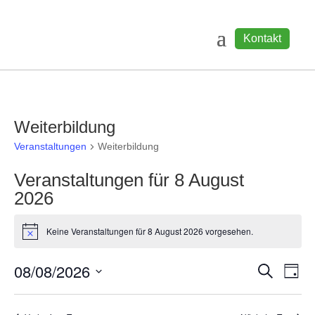
Kontakt
Weiterbildung
Veranstaltungen
Weiterbildung
Veranstaltungen für 8 August
2026
Keine Veranstaltungen für 8 August 2026 vorgesehen.
Hinweis
Veranst
Ver
08/08/2026
Suche
Tag
Ans
Suche
Datum
Nav
und
wählen.