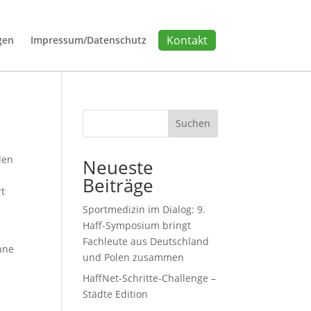
Kontakt
gen
Impressum/Datenschutz
Kontakt
gen
Impressum/Datenschutz
Suchen
den
Neueste
Beiträge
rt
Sportmedizin im Dialog: 9.
Haff-Symposium bringt
Fachleute aus Deutschland
hne
und Polen zusammen
HaffNet-Schritte-Challenge –
Städte Edition