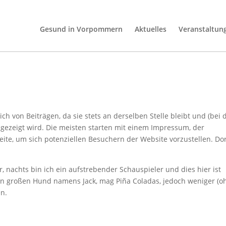
Gesund in Vorpommern
Aktuelles
Veranstaltun
Gesund in Vorpommern
Aktuelles
Veranstaltun
sich von Beiträgen, da sie stets an derselben Stelle bleibt und (bei 
gezeigt wird. Die meisten starten mit einem Impressum, der
ite, um sich potenziellen Besuchern der Website vorzustellen. Do
r, nachts bin ich ein aufstrebender Schauspieler und dies hier ist
nen großen Hund namens Jack, mag Piña Coladas, jedoch weniger (o
n.