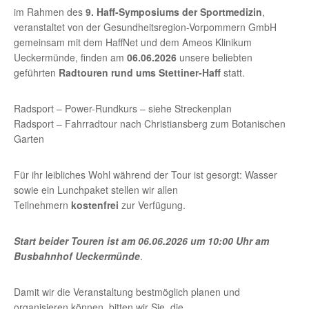
im Rahmen des
9. Haff-Symposiums der Sportmedizin
,
veranstaltet von der Gesundheitsregion-Vorpommern GmbH
gemeinsam mit dem HaffNet und dem Ameos Klinikum
Ueckermünde, finden am
06.06.2026
unsere beliebten
geführten
Radtouren rund ums Stettiner-Haff
statt.
Radsport – Power-Rundkurs – siehe Streckenplan
Radsport – Fahrradtour nach Christiansberg zum Botanischen
Garten
Für ihr leibliches Wohl während der Tour ist gesorgt: Wasser
sowie ein Lunchpaket stellen wir allen
Teilnehmern
kostenfrei
zur Verfügung.
Start beider Touren ist am 06.06.2026 um 10:00 Uhr am
Busbahnhof Ueckermünde
.
Damit wir die Veranstaltung bestmöglich planen und
organisieren können, bitten wir Sie, die